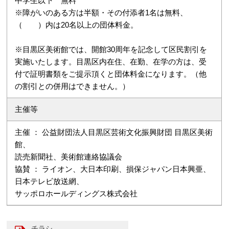
中学生以下 無料
※障がいのある方は半額・その付添者1名は無料、
（ ）内は20名以上の団体料金。
※目黒区美術館では、開館30周年を記念して区民割引を
実施いたします。目黒区内在住、在勤、在学の方は、受
付で証明書類をご提示頂くと団体料金になります。（他
の割引との併用はできません。）
主催等
主催 ： 公益財団法人目黒区芸術文化振興財団 目黒区美術
館、
読売新聞社、美術館連絡協議会
協賛 ： ライオン、大日本印刷、損保ジャパン日本興亜、
日本テレビ放送網、
サッポロホールディングス株式会社
チラシ