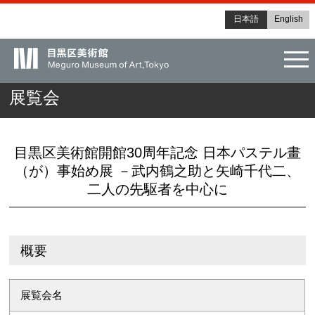
日本語
English
tog
展覧会
目黒区美術館開館30周年記念 日本パステル畫
（が）事始め展 －武内鶴之助と矢崎千代二、
二人の先駆者を中心に
概要
展覧会名