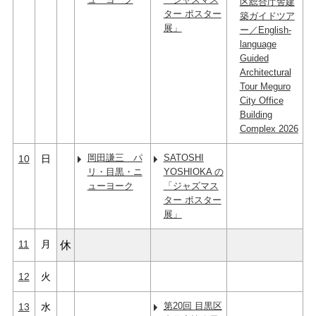
区総合庁舎建
ター ポスター
築ガイドツア
展」
ー／English-
language
Guided
Architectural
Tour Meguro
City Office
Building
Complex 2026
岡田謙三 パ
SATOSHI
10
日
リ・目黒・ニ
YOSHIOKA の
ューヨーク
「ジャズマス
ター ポスター
展」
11
月
休
12
火
第20回 目黒区
13
水