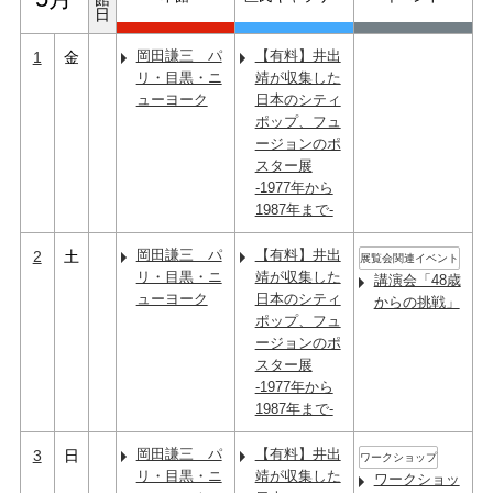
日
岡田謙三 パ
【有料】井出
1
金
リ・目黒・ニ
靖が収集した
ューヨーク
日本のシティ
ポップ、フュ
ージョンのポ
スター展
-1977年から
1987年まで-
岡田謙三 パ
【有料】井出
2
土
展覧会関連イベント
リ・目黒・ニ
靖が収集した
講演会「48歳
ューヨーク
日本のシティ
からの挑戦」
ポップ、フュ
ージョンのポ
スター展
-1977年から
1987年まで-
岡田謙三 パ
【有料】井出
3
日
ワークショップ
リ・目黒・ニ
靖が収集した
ワークショッ