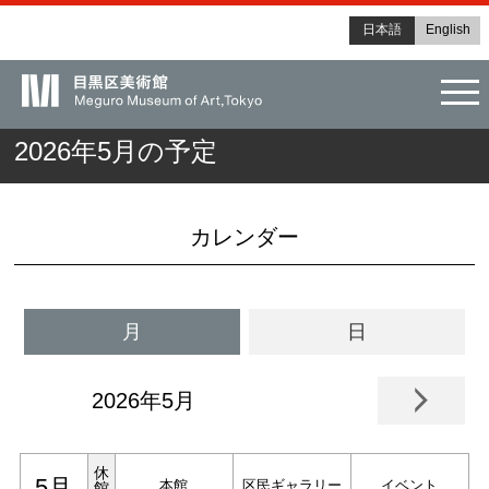
日本語
English
tog
2026年5月の予定
カレンダー
月
日
2026年5月
休
5月
本館
区民ギャラリー
イベント
館