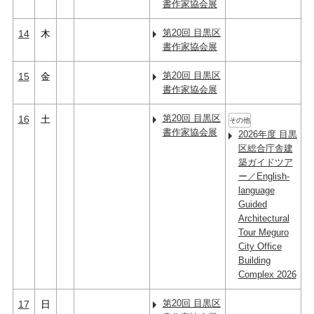
書作家協会展
第20回 目黒区
14
木
書作家協会展
第20回 目黒区
15
金
書作家協会展
第20回 目黒区
16
土
その他
書作家協会展
2026年度 目黒
区総合庁舎建
築ガイドツア
ー／English-
language
Guided
Architectural
Tour Meguro
City Office
Building
Complex 2026
第20回 目黒区
17
日