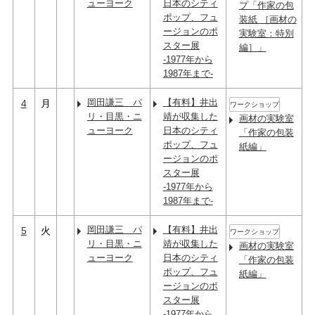
ューヨーク
日本のシティ
プ「作家の包
ポップ、フュ
装紙 ［画材の
ージョンのポ
実験室：特別
スター展
編］」
-1977年から
1987年まで-
岡田謙三 パ
【有料】井出
4
月
ワークショップ
リ・目黒・ニ
靖が収集した
画材の実験室
ューヨーク
日本のシティ
「作家の包装
ポップ、フュ
紙編」
ージョンのポ
スター展
-1977年から
1987年まで-
岡田謙三 パ
【有料】井出
5
火
ワークショップ
リ・目黒・ニ
靖が収集した
画材の実験室
ューヨーク
日本のシティ
「作家の包装
ポップ、フュ
紙編」
ージョンのポ
スター展
-1977年から