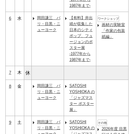
1987年まで-
岡田謙三 パ
【有料】井出
6
水
ワークショップ
リ・目黒・ニ
靖が収集した
画材の実験室
ューヨーク
日本のシティ
「作家の包装
ポップ、フュ
紙編」
ージョンのポ
スター展
-1977年から
1987年まで-
7
木
休
岡田謙三 パ
SATOSHI
8
金
リ・目黒・ニ
YOSHIOKA の
ューヨーク
「ジャズマス
ター ポスター
展」
岡田謙三 パ
SATOSHI
9
土
その他
リ・目黒・ニ
YOSHIOKA の
2026年度 目黒
ューヨーク
「ジャズマス