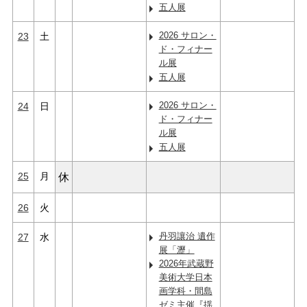
五人展
2026 サロン・
23
土
ド・フィナー
ル展
五人展
2026 サロン・
24
日
ド・フィナー
ル展
五人展
25
月
休
26
火
丹羽讓治 遺作
27
水
展「瀝」
2026年武蔵野
美術大学日本
画学科・間島
ゼミ主催『揺