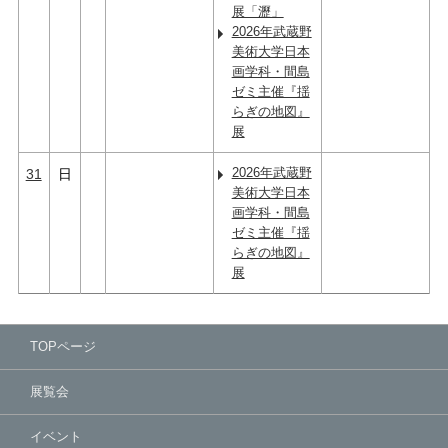
展「瀝」
2026年武蔵野
美術大学日本
画学科・間島
ゼミ主催『揺
らぎの地図』
展
2026年武蔵野
31
日
美術大学日本
画学科・間島
ゼミ主催『揺
らぎの地図』
展
TOPページ
展覧会
イベント