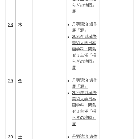
らぎの地図』
展
丹羽讓治 遺作
28
木
展「瀝」
2026年武蔵野
美術大学日本
画学科・間島
ゼミ主催『揺
らぎの地図』
展
丹羽讓治 遺作
29
金
展「瀝」
2026年武蔵野
美術大学日本
画学科・間島
ゼミ主催『揺
らぎの地図』
展
丹羽讓治 遺作
30
土